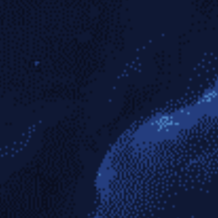
回放，服务深度体育爱好者及内容创作者。