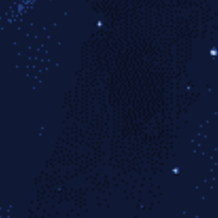
时，j9游会官方网站提供全天候
台。
五大核心功能 · 场景整合
从赛事直播到多端互动，构建j9游会官方网站生态闭环