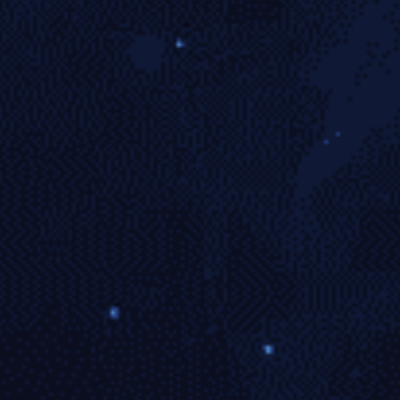
全平台接入j9游会官方网站内容系统，支持 PC
数据安全 全方位防护
在j9游会官方网站平台，数据防护不仅是底层机
我们从用户访问到操作全流程建立安全通道，有