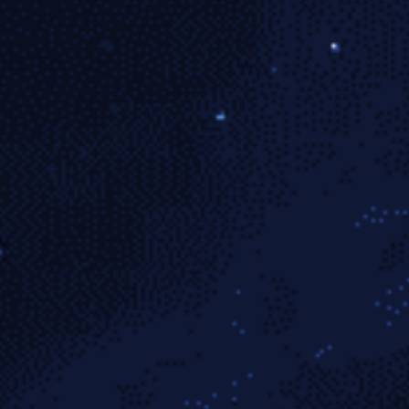
战术分析频道
由专业编辑团队策划战术复盘、阵容解构与关键