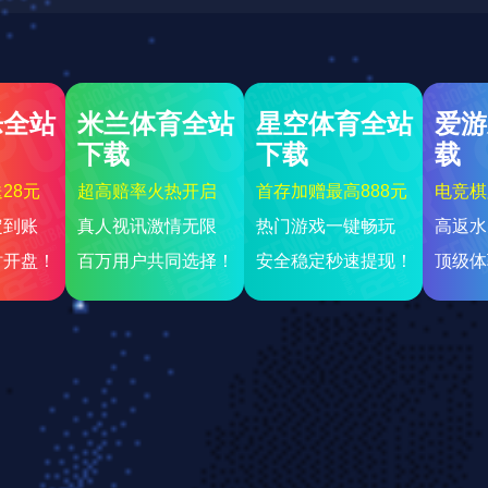
J9·九游会(中国)官方网站等
风控、秒级加载、多节点加速等