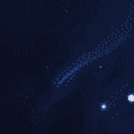
体育赛事直播
同步覆盖全球重要赛事，配备高清信号源与多语言
关注比赛，实现多屏同步观赛。
实时数据中心
提供详尽的赛事动态、球员数据、进球时间轴与
节。