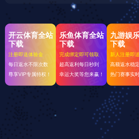
平台技术与服务能力
平台构建了一套高可用的全终端直播服务架构，集成智能