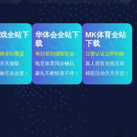
体育内容更便捷、更智能地触达全球用户。