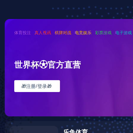
j9游会官方网站
欢迎访问
j9游会官方网站
，提供全面覆
新千场比赛